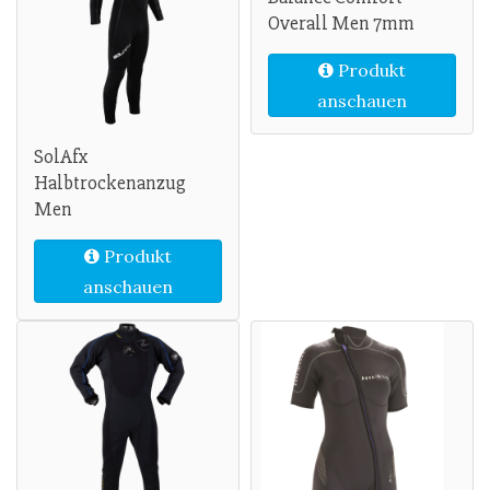
Overall Men 7mm
Produkt
anschauen
SolAfx
Halbtrockenanzug
Men
Produkt
anschauen